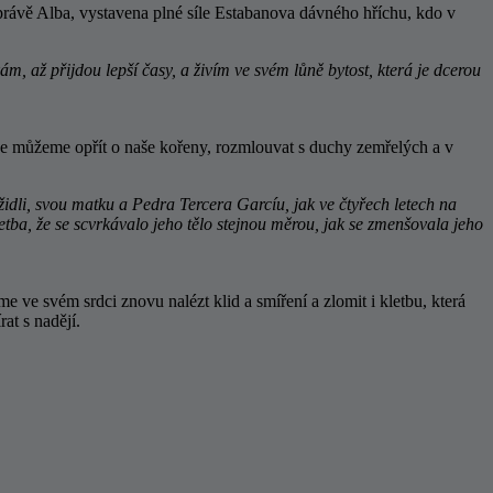
o právě Alba, vystavena plné síle Estabanova dávného hříchu, kdo v
ám, až přijdou lepší časy, a živím ve svém lůně bytost, která je dcerou
se můžeme opřít o naše kořeny, rozmlouvat s duchy zemřelých a v
idli, svou matku a Pedra Tercera Garcíu, jak ve čtyřech letech na
tba, že se scvrkávalo jeho tělo stejnou měrou, jak se zmenšovala jeho
svém srdci znovu nalézt klid a smíření a zlomit i kletbu, která
at s nadějí.