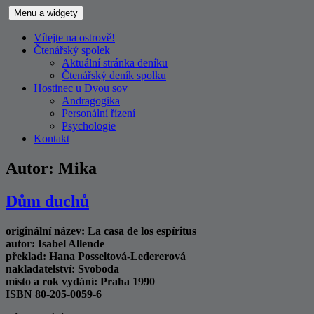
Přejít
Menu a widgety
k
obsahu
Vítejte na ostrově!
webu
Čtenářský spolek
Aktuální stránka deníku
Čtenářský deník spolku
Hostinec u Dvou sov
Andragogika
Personální řízení
Psychologie
Kontakt
Autor:
Mika
Dům duchů
originální název: La casa de los espíritus
autor: Isabel Allende
překlad: Hana Posseltová-Ledererová
nakladatelství: Svoboda
místo a rok vydání: Praha 1990
ISBN 80-205-0059-6