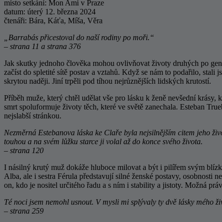
místo setkání: Mon Ami v Praze
datum: úterý 12. března 2024
čtenáři: Bára, Káťa, Míša, Věra
„Barrabás přicestoval do naší rodiny po moři.“
– strana 11 a strana 376
Jak skutky jednoho člověka mohou ovlivňovat životy druhých po gene
začíst do spletité sítě postav a vztahů. Když se nám to podařilo, stali
skrytou naději. Jiní trpěli pod tíhou nejrůznějších lidských krutostí.
Příběh muže, který chtěl udělat vše pro lásku k ženě nevšední krásy, k
smrt spoluformuje životy těch, které ve světě zanechala. Esteban Tru
nejslabší stránkou.
Nezměrná Estebanova láska ke Claře byla nejsilnějším citem jeho života
touhou a na svém lůžku starce ji volal až do konce svého života.
– strana 120
I násilný krutý muž dokáže hluboce milovat a být i pilířem svým blíz
Alba, ale i sestra Férula představují silné ženské postavy, osobnosti
on, kdo je nositel určitého řadu a s ním i stability a jistoty. Možná p
Té noci jsem nemohl usnout. V mysli mi splývaly ty dvě lásky mého živo
– strana 259