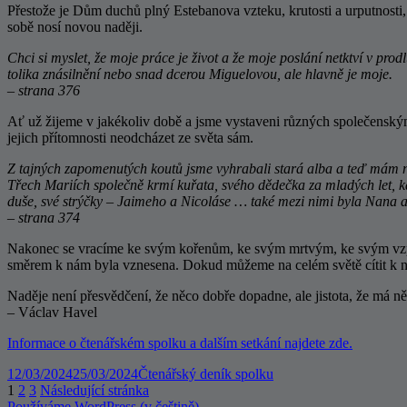
Přestože je Dům duchů plný Estebanova vzteku, krutosti a urputnosti, 
sobě nosí novou naději.
Chci si myslet, že moje práce je život a že moje poslání netktví v pro
tolika znásilnění nebo snad dcerou Miguelovou, ale hlavně je moje.
– strana 376
Ať už žijeme v jakékoliv době a jsme vystaveni různých společenský
jejich přítomnosti neodcházet ze světa sám.
Z tajných zapomenutých koutů jsme vyhrabali stará alba a teď mám na 
Třech Mariích společně krmí kuřata, svého dědečka za mladých let, kd
duše, své strýčky – Jaimeho a Nicoláse … také mezi nimi byla Nana 
– strana 374
Nakonec se vracíme ke svým kořenům, ke svým mrtvým, ke svým vzpom
směrem k nám byla vznesena. Dokud můžeme na celém světě cítit k něko
Naděje není přesvědčení, že něco dobře dopadne, ale jistota, že má ně
– Václav Havel
Informace o čtenářském spolku a dalším setkání najdete zde.
Publikováno:
Rubriky:
12/03/2024
25/03/2024
Čtenářský deník spolku
Stránkování
Stránka:
Stránka:
Stránka:
1
2
3
Následující stránka
Používáme WordPress (v češtině).