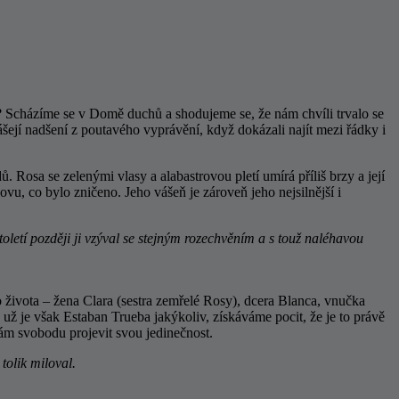
 Scházíme se v Domě duchů a shodujeme se, že nám chvíli trvalo se
dnášejí nadšení z poutavého vyprávění, když dokázali najít mezi řádky i
 Rosa se zelenými vlasy a alabastrovou pletí umírá příliš brzy a její
u, co bylo zničeno. Jeho vášeň je zároveň jeho nejsilnější i
toletí později ji vzýval se stejným rozechvěním a s touž naléhavou
 života – žena Clara (sestra zemřelé Rosy), dcera Blanca, vnučka
 už je však Estaban Trueba jakýkoliv, získáváme pocit, že je to právě
enám svobodu projevit svou jedinečnost.
tolik miloval.