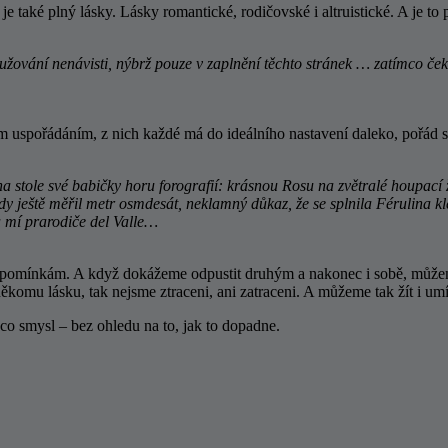
je také plný lásky. Lásky romantické, rodičovské i altruistické. A je t
dlužování nenávisti, nýbrž pouze v zaplnění těchto stránek … zatímco ček
m uspořádáním, z nich každé má do ideálního nastavení daleko, pořád 
stole své babičky horu forografií: krásnou Rosu na zvětralé houpací ž
y ještě měřil metr osmdesát, neklamný důkaz, že se splnila Férulina kle
a mí prarodiče del Valle…
ínkám. A když dokážeme odpustit druhým a nakonec i sobě, můžeme ve 
mu lásku, tak nejsme ztraceni, ani zatraceni. A můžeme tak žít i umír
co smysl – bez ohledu na to, jak to dopadne.