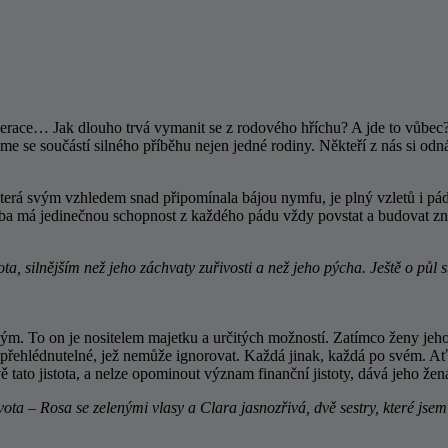
race… Jak dlouho trvá vymanit se z rodového hříchu? A jde to vůbec?
 jsme se součástí silného příběhu nejen jedné rodiny. Někteří z nás si o
terá svým vzhledem snad připomínala bájou nymfu, je plný vzletů i pádů.
eba má jedinečnou schopnost z každého pádu vždy povstat a budovat znov
, silnějším než jeho záchvaty zuřivosti a než jeho pýcha. Ještě o půl s
kým. To on je nositelem majetku a určitých možností. Zatímco ženy jeho
 nepřehlédnutelné, jež nemůže ignorovat. Každá jinak, každá po svém. Ať
rávě tato jistota, a nelze opominout význam finanční jistoty, dává jeho ž
ta – Rosa se zelenými vlasy a Clara jasnozřivá, dvě sestry, které jsem 