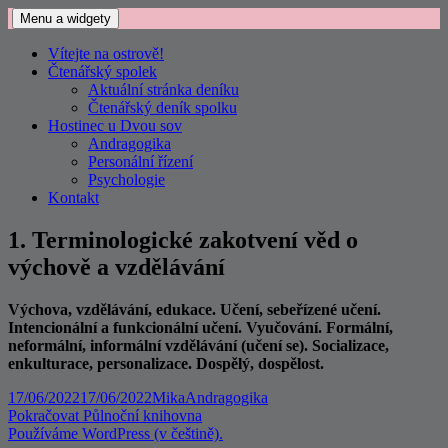
Přejít
Menu a widgety
k
obsahu
Vítejte na ostrově!
webu
Čtenářský spolek
Aktuální stránka deníku
Čtenářský deník spolku
Hostinec u Dvou sov
Andragogika
Personální řízení
Psychologie
Kontakt
1. Terminologické zakotvení věd o
výchově a vzdělávání
Výchova, vzdělávání, edukace. Učení, sebeřízené učení.
Intencionální a funkcionální učení. Vyučování. Formální,
neformální, informální vzdělávání (učení se). Socializace,
enkulturace, personalizace. Dospělý, dospělost.
Publikováno:
Autor:
Rubriky:
17/06/2022
17/06/2022
Mika
Andragogika
Navigace
Následující
Pokračovat
Půlnoční knihovna
příspěvek:
Používáme WordPress (v češtině).
pro